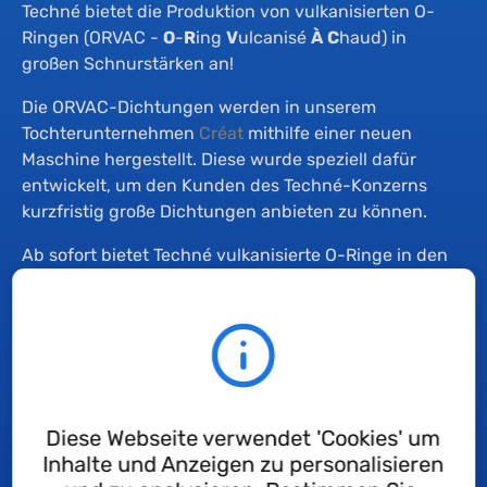
Techné bietet die Produktion von vulkanisierten O-
Ringen (ORVAC -
O
-
R
ing
V
ulcanisé
À
C
haud) in
großen Schnurstärken an!
Die ORVAC-Dichtungen werden in unserem
Tochterunternehmen
Créat
mithilfe einer neuen
Maschine hergestellt. Diese wurde speziell dafür
entwickelt, um den Kunden des Techné-Konzerns
kurzfristig große Dichtungen anbieten zu können.
Ab sofort bietet Techné vulkanisierte O-Ringe in den
folgenden Schnurstärken an: 2,62 / 3 / 3,53 / 4 / 5 /
5,33 / 6 / 7 / 8 / 8,4 / 8,5 / 9 / 10 / 12
Angebotene Werkstoffe: NBR70, FKM70 und EPDM70
Kontaktieren Sie uns bei dringenden Anfragen gerne
und wir senden Ihnen umgehend unser Angebot zu.
Diese Webseite verwendet 'Cookies' um
Unser Team vom technischen Handel steht Ihnen bei
Inhalte und Anzeigen zu personalisieren
Fragen zur Verfügung.