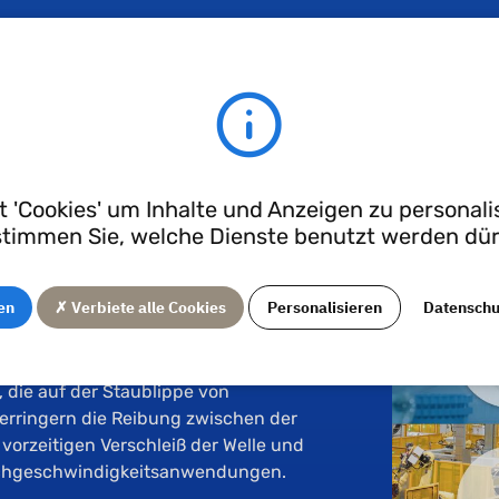
ne Werkstoffmischungen, um besonderen Kundenanforderun
ung, Trinkwasserzulassung.
ichtungen
 'Cookies' um Inhalte und Anzeigen zu personalis
timmen Sie, welche Dienste benutzt werden dü
 bestehen aus einem festen
en
✗ Verbiete alle Cookies
Personalisieren
Datensch
ittel kann auf PTFE-, Silikon- oder
igenschaften der Dichtung.
die auf der Staublippe von
erringern die Reibung zwischen der
vorzeitigen Verschleiß der Welle und
Hochgeschwindigkeitsanwendungen.