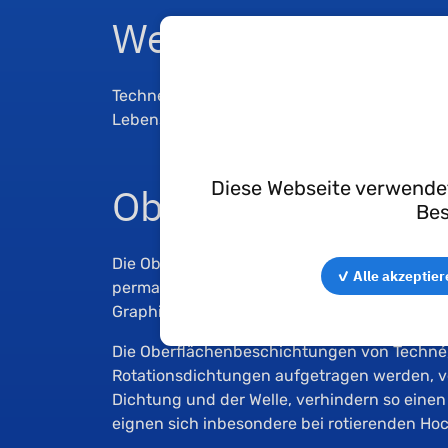
Werkstoffe
Techné entwickelt auf Kundenanfrage eige
Lebensmittelzulassung, medizinische Zulass
Oberflächenbesch
Diese Webseite verwendet
Bes
Die Oberflächenbeschichtungen von Techné
✓ Alle akzeptier
permanenten Schmiermittel. Dieses Schmierm
Graphitbasis sein und verbessert die Gleite
Die Oberflächenbeschichtungen von Techné, 
Rotationsdichtungen aufgetragen werden, v
Dichtung und der Welle, verhindern so einen 
eignen sich inbesondere bei rotierenden 