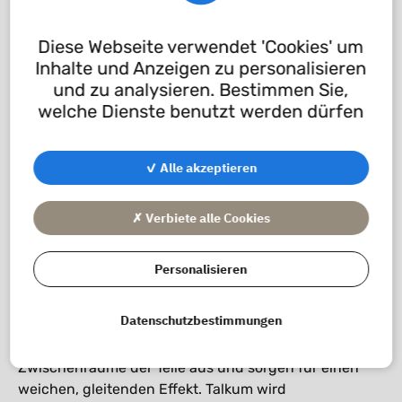
Diese Webseite verwendet 'Cookies' um
Inhalte und Anzeigen zu personalisieren
und zu analysieren. Bestimmen Sie,
welche Dienste benutzt werden dürfen
✓ Alle akzeptieren
T-Lub® T
✗ Verbiete alle Cookies
Die T-Lub® T ist eine weiße Beschichtung auf
Talkumbasis in pharmazeutischer Qualität. Talkum ist
Personalisieren
ein Pionier unter den Elastomer-
Oberflächenbeschichtung und ein hervorragendes
Datenschutzbestimmungen
Trennmittel, das die Verkleben der Dichtungen
verhindert. Die Talkumpartikel füllen die
Zwischenräume der Teile aus und sorgen für einen
weichen, gleitenden Effekt. Talkum wird