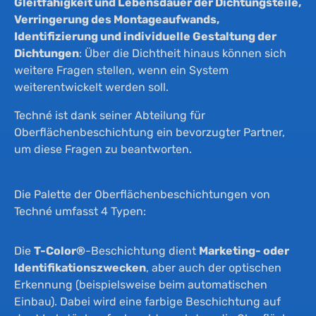
Un
Gleitfähigkeit und Lebensdauer der Dichtungsteile,
Verringerung des Montageaufwands,
Identifizierung und individuelle Gestaltung der
Na
Dichtungen
: Über die Dichtheit hinaus können sich
weitere Fragen stellen, wenn ein System
weiterentwickelt werden soll.
Ne
Techné ist dank seiner Abteilung für
Oberflächenbeschichtung ein bevorzugter Partner,
Ko
um diese Fragen zu beantworten.
Die Palette der Oberflächenbeschichtungen von
Techné umfasst 4 Typen:
Die
T-Color®
-Beschichtung dient
Marketing- oder
Identifikationszwecken
, aber auch der optischen
Erkennung (beispielsweise beim automatischen
Einbau). Dabei wird eine farbige Beschichtung auf