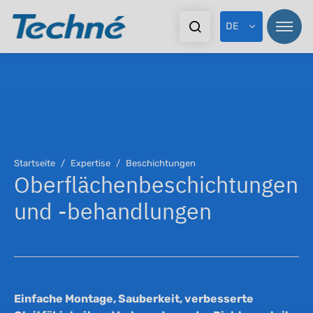
DE
Pr
Startseite
Expertise
Beschichtungen
Oberflächenbeschichtungen
Br
und -behandlungen
Ex
Do
Einfache Montage, Sauberkeit, verbesserte