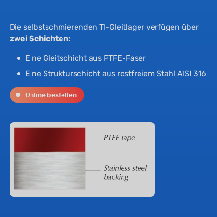
Un
Hy
Die selbstschmierenden TI-Gleitlager verfügen über
Na
Gl
zwei Schichten:
Eine Gleitschicht aus PTFE-Faser
Ne
Ze
Eine Strukturschicht aus rostfreiem Stahl AISI 316
Online bestellen
Ko