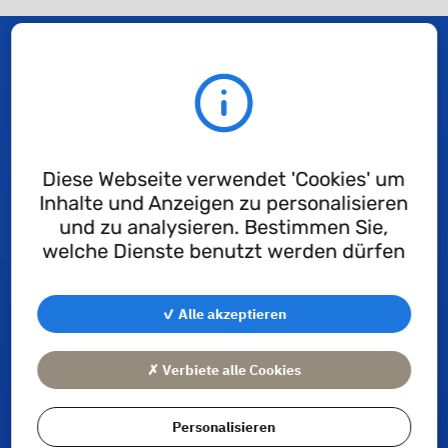
Variante
Es gibt auch TI-Gleitlager, in denen sich eine
Zwischenschicht aus gesinterter Bronze befindet. Ihre
Diese Webseite verwendet 'Cookies' um
Korrosionsbeständigkeit wird dadurch kaum
Inhalte und Anzeigen zu personalisieren
beeinflusst.
und zu analysieren. Bestimmen Sie,
welche Dienste benutzt werden dürfen
Vorteile der TI-
Gleitlagerbuchsen
✓ Alle akzeptieren
✗ Verbiete alle Cookies
PTFE besitzt eine bemerkenswerte Stabilität
Personalisieren
gegenüber Sauerstoff, Chemikalien,