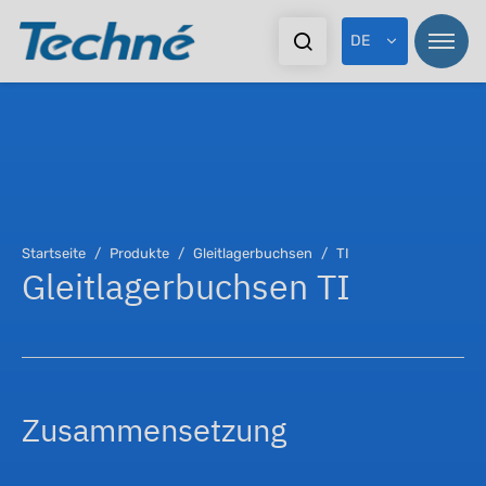
DE
Pr
Pr
Startseite
Produkte
Gleitlagerbuchsen
TI
Gleitlagerbuchsen TI
Br
St
Ex
Dy
Zusammensetzung
Do
As