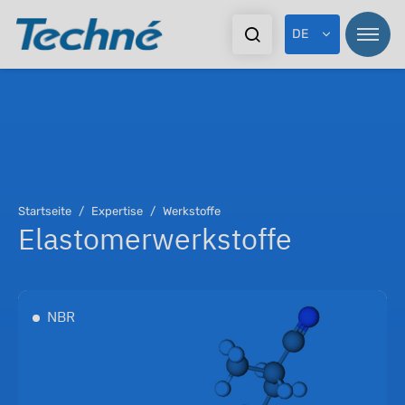
DE
Pr
Startseite
Expertise
Werkstoffe
Elastomerwerkstoffe
Br
Ex
NBR
Do