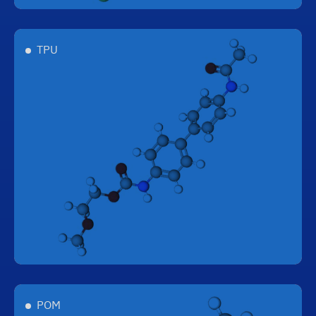
TPU
POM