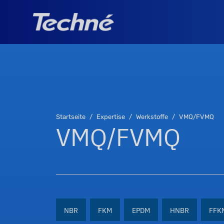
Startseite
Expertise
Werkstoffe
VMQ/FVMQ
VMQ/FVMQ
NBR
FKM
EPDM
HNBR
FFK