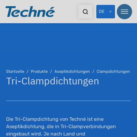
DE
Pr
Pr
Startseite
Produkte
Aseptikdichtungen
Clampdichtungen
Tri-Clampdichtungen
Br
St
Ex
Dy
Do
As
Die Tri-Clampdichtung von Techné ist eine
Aseptikdichtung, die in Tri-Clampverbindungen
eingebaut wird. Je nach Land und