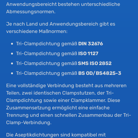
Un
Hy
Anwendungsbereicht bestehen unterschiedliche
Abmessungsnormen.
Na
Gl
Je nach Land und Anwendungsbereich gibt es
verschiedene Maßnormen:
Ne
Ze
Tri-Clampdichtung gemäß
DIN 32676
Tri-Clampdichtung gemäß
ISO 1127
Ko
Tri-Clampdichtung gemäß
SMS ISO 2852
Tri-Clampdichtung gemäß
BS OD/BS4825-3
Eine vollständige Verbindung besteht aus mehreren
Teilen, zwei identischen Clampstutzen, der Tri-
Clampdichtung sowie einer Clampklammer. Diese
Zusammensetzung ermöglicht eine einfache
Trennung und einen schnellen Zusammenbau der Tri-
Clamp-Verbindung.
Die Aseptikdichtungen sind kompatibel mit