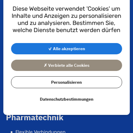
Die Hauptabnehmer von Tri-Clampdichtungen sind
Diese Webseite verwendet 'Cookies' um
die
Lebensmittel-, Chemie-, Pharma-
und
Inhalte und Anzeigen zu personalisieren
Medizintechnikindustrie.
und zu analysieren. Bestimmen Sie,
welche Dienste benutzt werden dürfen
Lebensmittelindustrie
✓ Alle akzeptieren
Membranpumpen (Milchindustrie)
Milchtanks
✗ Verbiete alle Cookies
Gärtanks für Hopfen
Personalisieren
Abfüllkarussels
Likörtanks und Entleerung
Datenschutzbestimmungen
Pharmatechnik
Flexible Verbindungen