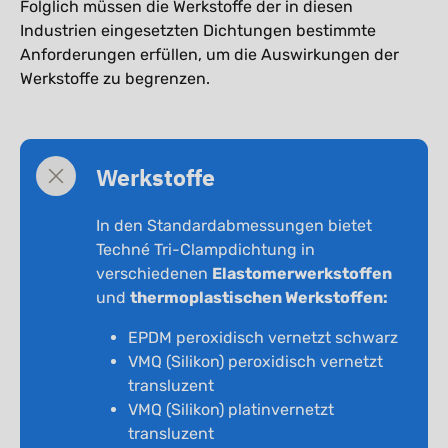
Folglich müssen die Werkstoffe der in diesen
Industrien eingesetzten Dichtungen bestimmte
Anforderungen erfüllen, um die Auswirkungen der
Werkstoffe zu begrenzen.
Werkstoffe
In den Standardabmessungen bietet
Techné Tri-Clampdichtung in
verschiedenen
Elastomerwerkstoffen
und
thermoplastischen Werkstoffen:
EPDM peroxidisch vernetzt schwarz
VMQ (Silikon) peroxidisch vernetzt
transluzent
VMQ (Silikon) platinvernetzt
transluzent