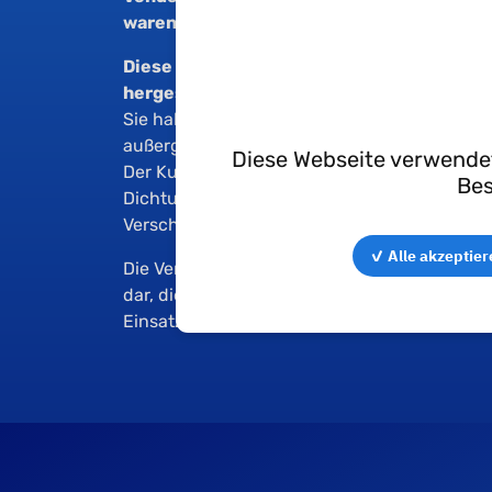
waren?
Diese Dichtungen wurden in unserem Toc
hergestellt und anschließend von Techné
Sie haben unter extremen Meeresbedingung
außergewöhnliche Widerstandsfähigkeit bew
Diese Webseite verwendet
Der Kunde äußerte seine Zufriedenheit mit de
Bes
Dichtungen, die seinen Erwartungen voll e
Verschleiß sowie die Wartungshäufigkeit redu
✓ Alle akzeptier
Die Vendée Globe stellt einen großartigen Er
dar, die wieder einmal ihre Zuverlässigkeit 
Einsatzumgebungen unter Beweis gestellt h