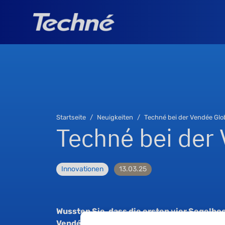
Startseite
Neuigkeiten
Techné bei der Vendée Glo
Techné bei der
Innovationen
13.03.25
Wussten Sie, dass die ersten vier Segelboot
Vendée Globe überquerten, mit Techné-Di