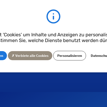
hterunternehmen Créat
 oberflächenbehandelt
.
en eine
iesen.
 'Cookies' um Inhalte und Anzeigen zu personalis
r Qualität der
timmen Sie, welche Dienste benutzt werden dü
ntsprachen und den
zierten.
en
✗ Verbiete alle Cookies
Personalisieren
Datensch
folg für
Créat
und
Techné
in den anspruchsvollsten
aben!