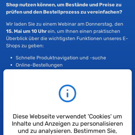
Shop nutzen können, um Bestände und Preise zu
prüfen und den Bestellprozess zu vereinfachen?
Wir laden Sie zu einem Webinar am Donnerstag, den
15. Mai um 10 Uhr
ein, um Ihnen einen praktischen
Überblick über die wichtigsten Funktionen unseres E-
Shops zu geben:
Schnelle Produktnavigation und -suche
Online-Bestellungen
Gestaffelte und attraktive Preise
Herunterladen von Dokumenten
Dieses kurze Webinar (30 Minuten) bietet Ihnen auch
die Möglichkeit, Ihre Fragen live zu
beantworten. Wenn Sie sich zu diesem Webinar
angemeldet haben, erhalten Sie alle Informationen,
Diese Webseite verwendet 'Cookies' um
um sich über Teams zu verbinden.
Inhalte und Anzeigen zu personalisieren
und zu analysieren. Bestimmen Sie,