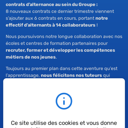
contrats d’alternance au sein du Groupe :
8 nouveaux contrats ce dernier trimestre viennent
s’ajouter aux 6 contrats en cours, portant
notre
effectif d’alternants à 14 collaborateurs
!
Nous poursuivons notre longue collaboration avec nos
écoles et centres de formation partenaires pour
recruter, former et développer les compétences
métiers de nos jeunes
.
Toujours au premier plan dans cette aventure qu’est
l’apprentissage,
nous félicitons nos tuteurs
qui
assurent jour après jour la transmission des
compétences et des valeurs du Groupe !
La formation en alternance est un tremplin pour
intégrer le Groupe Techné ou poursuivre une
expérience dans d’autres organisations. Quel que soit
le choix final de l’alternant, notre rôle sociétal de
Ce site utilise des cookies et vous donne
formateur des jeunes est rempli et nous le