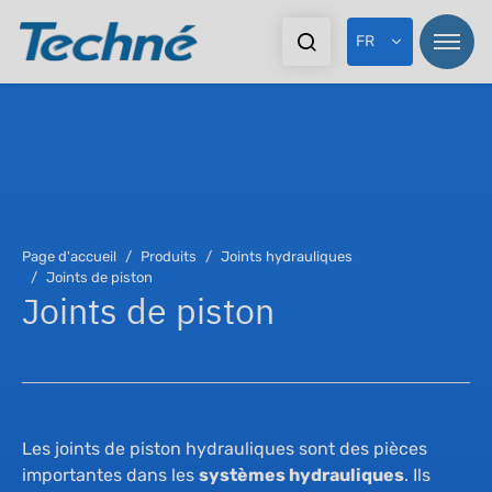
FR
Pr
Pr
Page d'accueil
Produits
Joints hydrauliques
Ma
Joints de piston
Jo
Joints de piston
Ex
Jo
Do
Jo
Les joints de piston hydrauliques sont des pièces
importantes dans les
systèmes hydrauliques
. Ils