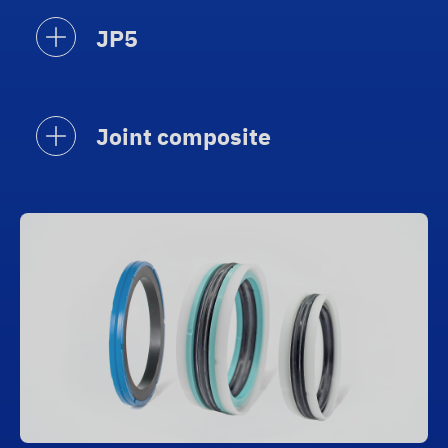
JP5
Joint composite