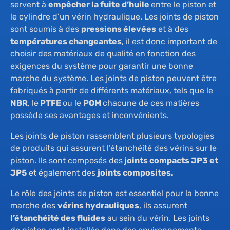
Le
Jo
servent à
empêcher la fuite d’huile
entre le piston et
le cylindre d’un vérin hydraulique. Les joints de piston
sont soumis à des
pressions élevées
et à des
Dé
Co
températures changeantes
, il est donc important de
choisir des matériaux de qualité en fonction des
exigences du système pour garantir une bonne
Car
Piè
marche du système. Les joints de piston peuvent être
fabriqués à partir de différents matériaux, tels que le
NBR
, le
PTFE
ou le
POM
chacune de ces matières
Ac
possède ses avantages et inconvénients.
Les joints de piston rassemblent plusieurs typologies
Co
de produits qui assurent l’étanchéité des vérins sur le
piston. Ils sont composés des
joints compacts JP3 et
JP5
et également des
joints composites.
Le rôle des joints de piston est essentiel pour la bonne
marche des
vérins hydrauliques
, ils assurent
l’étanchéité des fluides
au sein du vérin. Les joints