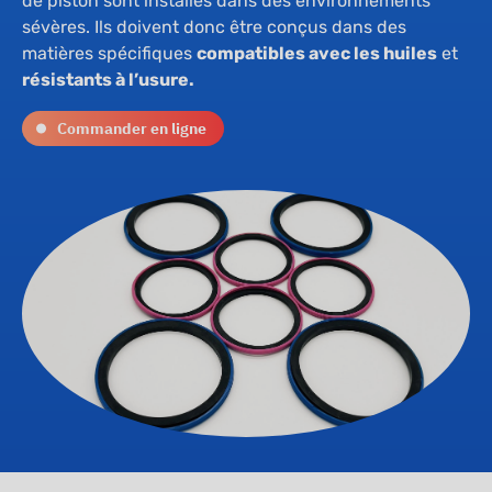
de piston sont installés dans des environnements
sévères. Ils doivent donc être conçus dans des
matières spécifiques
compatibles avec les huiles
et
résistants à l’usure.
Commander en ligne