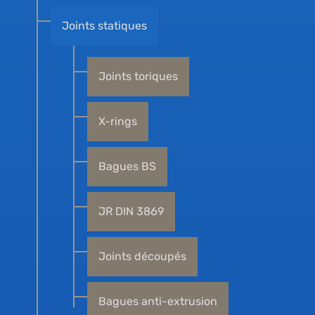
Joints statiques
Joints toriques
X-rings
Bagues BS
JR DIN 3869
Joints découpés
Bagues anti-extrusion