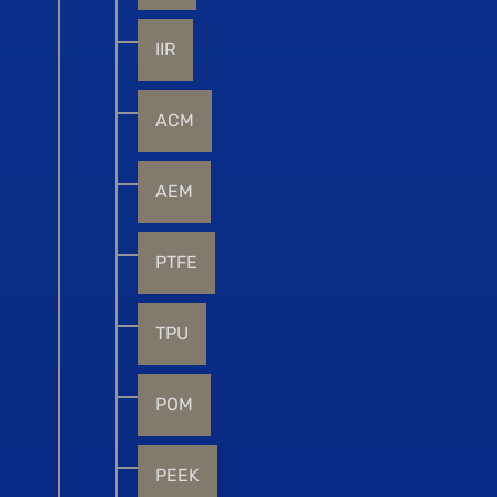
IIR
ACM
AEM
PTFE
TPU
POM
PEEK