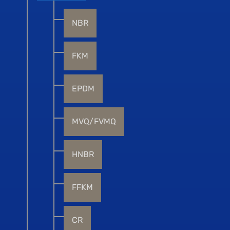
NBR
FKM
EPDM
MVQ/FVMQ
HNBR
FFKM
CR