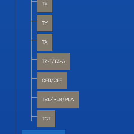
TX
TY
TA
TZ-T/TZ-A
CFB/CFF
TBL/PLB/PLA
TCT