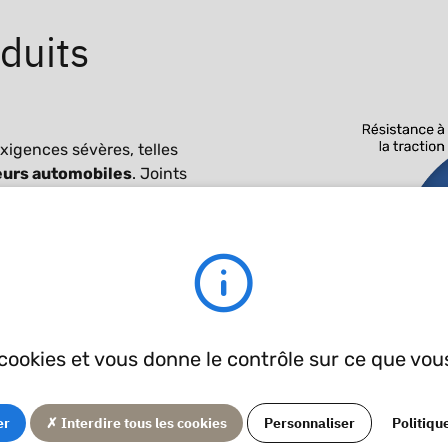
oduits
xigences sévères, telles
eurs automobiles
. Joints
bles sur stock en FKM.
applications en contact
 le gaz de pétrole
s cookies et vous donne le contrôle sur ce que vou
er
✗ Interdire tous les cookies
Personnaliser
Politiqu