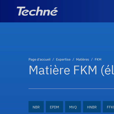
Page d'accueil
Expertise
Matières
FKM
Matière FKM (é
NBR
EPDM
MVQ
HNBR
FFK