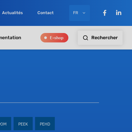
FR
Actualités
Contact
E-shop
Rechercher
entation
POM
PEEK
PEHD