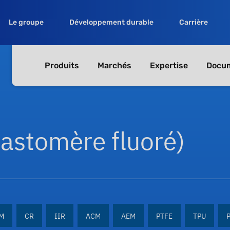
Le groupe
Développement durable
Carrière
Produits
Marchés
Expertise
Docum
lastomère fluoré)
M
CR
IIR
ACM
AEM
PTFE
TPU