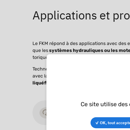
Applications et pr
Le FKM répond à des applications avec des e
que les
systèmes hydrauliques ou les mot
toriques et bagues d’étanchéité sont disponi
Techné dispose de FKM spécifiques pour les 
avec la
vapeur d'eau, le biodiesel ou encore
liquéfié.
Ce site utilise de
Compatibilité chimique
application/pdf - 285,55 KB
✓ OK, tout accept