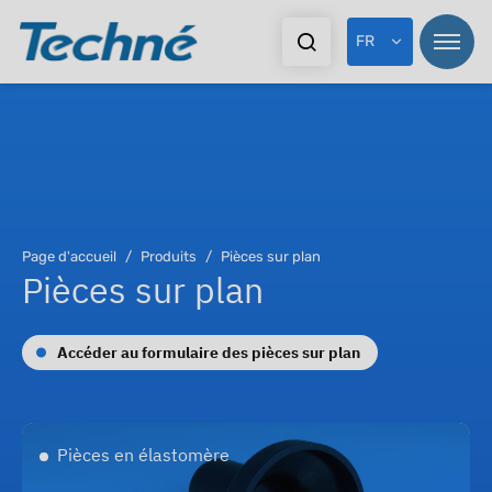
FR
Pr
Page d'accueil
Produits
Pièces sur plan
Pièces sur plan
Ma
Ex
Accéder au formulaire des pièces sur plan
Do
Pièces en élastomère