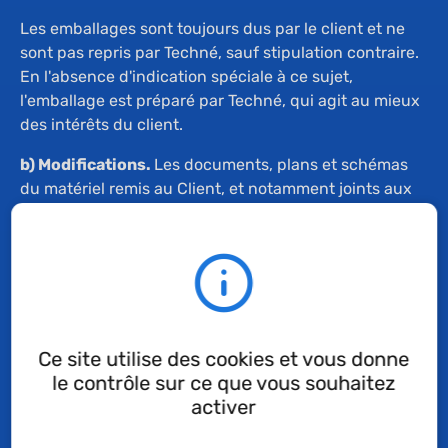
Les emballages sont toujours dus par le client et ne
sont pas repris par Techné, sauf stipulation contraire.
En l'absence d'indication spéciale à ce sujet,
l'emballage est préparé par Techné, qui agit au mieux
des intérêts du client.
b) Modifications.
Les documents, plans et schémas
du matériel remis au Client, et notamment joints aux
offres, sont fournis à titre indicatif. Techné a la faculté
de modifier le matériel dès lors qu’il respecte les
besoins formulés dans la commande. Les plans et
schémas (de montage) qui peuvent être joints à tous
documents et offres ne sont fournis qu'à titre
d'ébauches de solution et ne sauraient engager
Techné.
Ce site utilise des cookies et vous donne
le contrôle sur ce que vous souhaitez
activer
IV. Prix