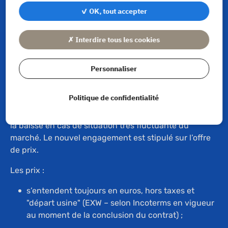
✓ OK, tout accepter
Contenu du prix
✗ Interdire tous les cookies
Techné reste engagé par le contenu de son offre de
prix pendant une durée de trente jours. Les
commandes passées au-delà du délai de validité de
Personnaliser
l’offre seront soumises aux tarifs ou barèmes de prix
de Techné en vigueur au jour de la commande ou, en
Politique de confidentialité
cas de matériel spécifique, sur la base d’une nouvelle
offre. La durée de validité de l’offre peut être revue à
la baisse en cas de situation très fluctuante du
marché. Le nouvel engagement est stipulé sur l’offre
de prix.
Les prix :
s’entendent toujours en euros, hors taxes et
"départ usine" (EXW – selon Incoterms en vigueur
au moment de la conclusion du contrat) ;