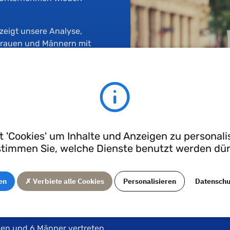
 zeigt unsere Analyse,
 Frauen und Männern mit
Wir stellen fest, dass in
lich ist (6 von 16), ein
r Männer besteht.
ne perfekte Punktzahl in
en Männern und Frauen
 'Cookies' um Inhalte und Anzeigen zu personalis
timmen Sie, welche Dienste benutzt werden dü
es Erhöhungszeitraums im
en
✗ Verbiete alle Cookies
Personalisieren
Datensch
behandelt, indem sie
uen und 6 Männer vertreten.