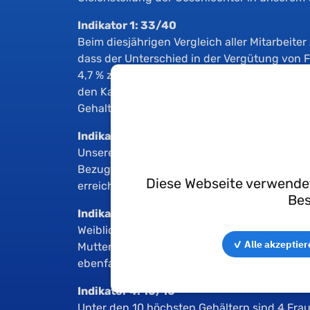
Indikator 1: 33/40
Beim diesjährigen Vergleich aller Mitarbeiter
dass der Unterschied in der Vergütung von
4,7 % zugunsten der Frauen relativ gering ist. 
den Kategorien, in denen eine Berechnung mög
Gehaltsunterschied von 6,8 % zugunsten de
Indikator 2: 35/35
Unsere Politik der Gehaltserhöhungen hat ei
Bezug auf eine gerechte Verteilung zwisch
Diese Webseite verwendet
erreicht.
Bes
Indikator 3: 15/15
Weibliche Beschäftigte, die sich während d
✓ Alle akzeptier
Mutterschaftsurlaub befanden, wurden fair 
ebenfalls eine Erhöhung erhielten.
Indikator 4: 10/10
Unter den 10 höchsten Gehältern sind 4 Fra