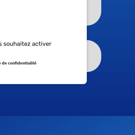
TDG
application/pdf - 1 151,66
KB
s souhaitez activer
ISO14001 - Créat
application/pdf - 426,49
e de confidentialité
KB