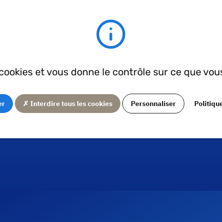
Techné
application/pdf - 561,92 KB
EN9100 - Créat
s cookies et vous donne le contrôle sur ce que vou
application/pdf - 631,74 KB
er
✗ Interdire tous les cookies
Personnaliser
Politiqu