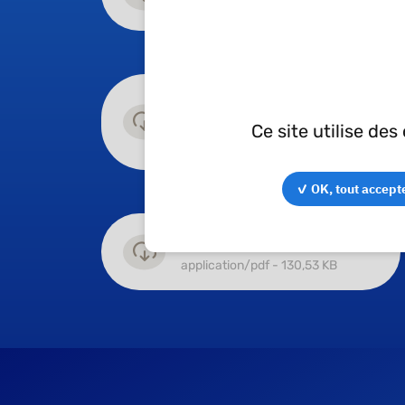
application/pdf - 563,25 KB
IATF 16949 - TDG
application/pdf - 200,33
Ce site utilise de
KB
✓ OK, tout accept
ISO 9001 - TSH
application/pdf - 130,53 KB