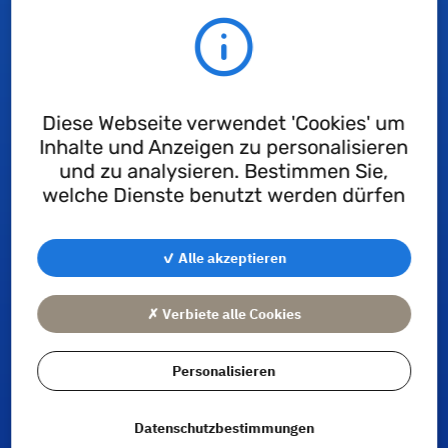
Diese Webseite verwendet 'Cookies' um
Inhalte und Anzeigen zu personalisieren
und zu analysieren. Bestimmen Sie,
welche Dienste benutzt werden dürfen
✓ Alle akzeptieren
Verschiedene Szenarien sind möglich, darunter eine
✗ Verbiete alle Cookies
starke Einschränkung oder sogar ein vollständiges
Verbot von PFAS. Kurz- oder mittelfristig wird die Welt
der Dichtungen davon betroffen sein.
Personalisieren
Techné bietet Ihnen ein Webinar zum Thema PFAS
und den Auswirkungen auf seine Produkte an.
Datenschutzbestimmungen