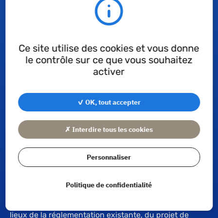
Ce site utilise des cookies et vous donne
le contrôle sur ce que vous souhaitez
activer
✓ OK, tout accepter
Différents scenarii sont possibles, parmi lesquels une
✗ Interdire tous les cookies
forte restriction, voire une interdiction totale des
PFAS. A court ou moyen terme, le monde de
l’étanchéité sera impacté.
Personnaliser
Techné vous propose un webinaire autour des PFAS et
des implications sur ses produits.
Politique de confidentialité
Il s’agira dans un premier temps de faire un état des
lieux de la réglementation existante, du projet de